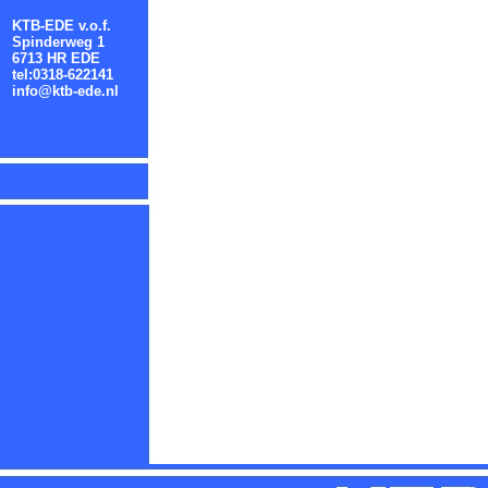
KTB-EDE v.o.f.
Spinderweg 1
6713 HR EDE
tel:0318-622141
info@ktb-ede.nl