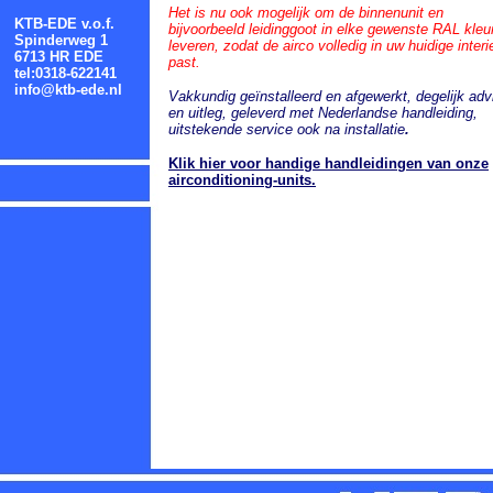
Het is nu ook mogelijk om de binnenunit en
KTB-EDE v.o.f.
bijvoorbeeld leidinggoot in elke gewenste RAL kleur
Spinderweg 1
leveren, zodat de airco volledig in uw huidige interi
6713 HR EDE
past.
tel:0318-622141
info@ktb-ede.nl
Vakkundig geïnstalleerd en afgewerkt, degelijk adv
en uitleg, geleverd met Nederlandse handleiding,
uitstekende service ook na installatie
.
Klik hier voor handige handleidingen van onze
airconditioning-units.