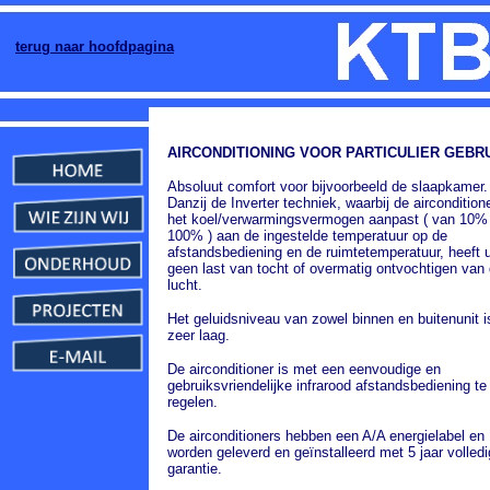
terug naar hoofdpagina
AIRCONDITIONING VOOR PARTICULIER GEBRU
Absoluut comfort voor bijvoorbeeld de slaapkamer.
Danzij de Inverter techniek, waarbij de aircondition
het koel/verwarmingsvermogen aanpast ( van 10% 
100% ) aan de ingestelde temperatuur op de
afstandsbediening en de ruimtetemperatuur, heeft 
geen last van tocht of overmatig ontvochtigen van
lucht.
Het geluidsniveau van zowel binnen en buitenunit i
zeer laag.
De airconditioner is met een eenvoudige en
gebruiksvriendelijke infrarood afstandsbediening te
regelen.
De
airconditioners hebben een A/A energielabel en
worden geleverd en geïnstalleerd met 5 jaar volled
garantie.