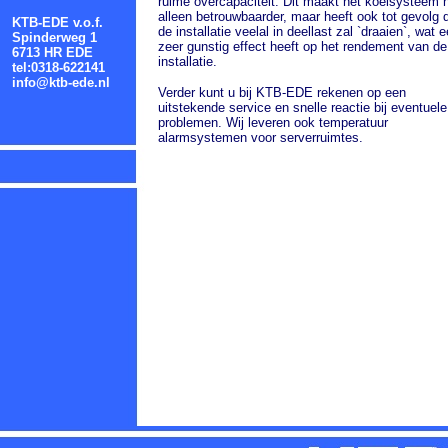
ruime overcapaciteit. Dit maakt het koelsysteem n
alleen betrouwbaarder, maar heeft ook tot gevolg 
KTB-EDE v.o.f.
de installatie veelal in deellast zal `draaien`, wat 
Spinderweg 1
zeer gunstig effect heeft op het rendement van de
6713 HR EDE
installatie.
tel:0318-622141
info@ktb-ede.nl
Verder kunt u bij KTB-EDE rekenen op een
uitstekende service en snelle reactie bij eventuele
problemen. Wij leveren ook temperatuur
alarmsystemen voor serverruimtes.