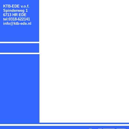
KTB-EDE v.o.f.
Spinderweg 1
6713 HR EDE
tel:0318-622141
info@ktb-ede.nl